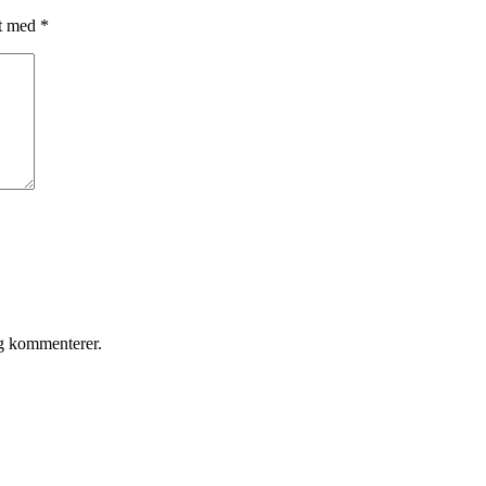
et med
*
eg kommenterer.