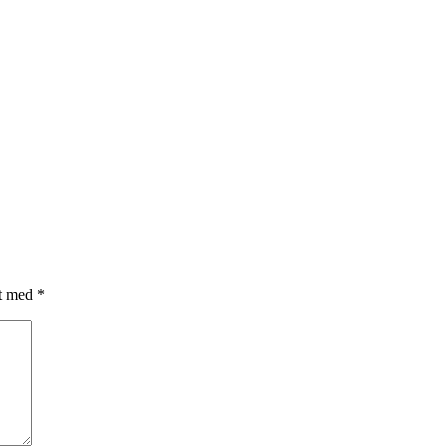
et med
*