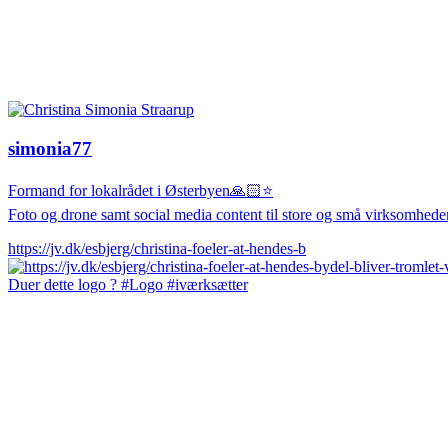
simonia77
Formand for lokalrådet i Østerbyen🙏🏻⭐️
Foto og drone samt social media content til store og små virksomheder
https://jv.dk/esbjerg/christina-foeler-at-hendes-b
Duer dette logo ? #Logo #iværksætter