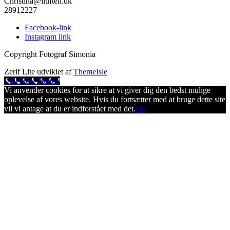
Christina@iluften.dk
28912227
Facebook-link
Instagram link
Copyright Fotograf Simonia
Zerif Lite
udviklet af
ThemeIsle
Call Now Button
Vi anvender cookies for at sikre at vi giver dig den bedst mulige
oplevelse af vores website. Hvis du fortsætter med at bruge dette site
vil vi antage at du er indforstået med det.
Ok