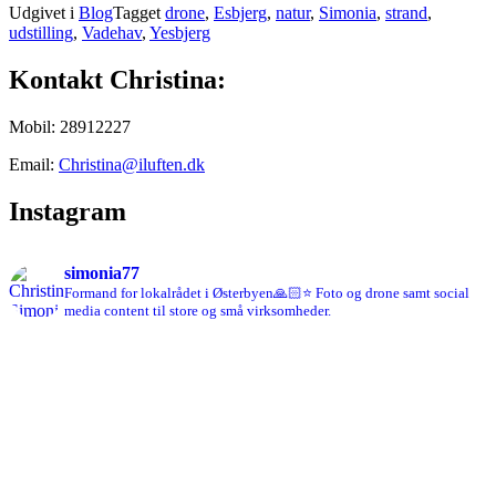
Udgivet i
Blog
Tagget
drone
,
Esbjerg
,
natur
,
Simonia
,
strand
,
udstilling
,
Vadehav
,
Yesbjerg
Kontakt Christina:
Mobil: 28912227
Email:
Christina@iluften.dk
Instagram
simonia77
Formand for lokalrådet i Østerbyen🙏🏻⭐️
Foto og drone samt social
media content til store og små virksomheder.