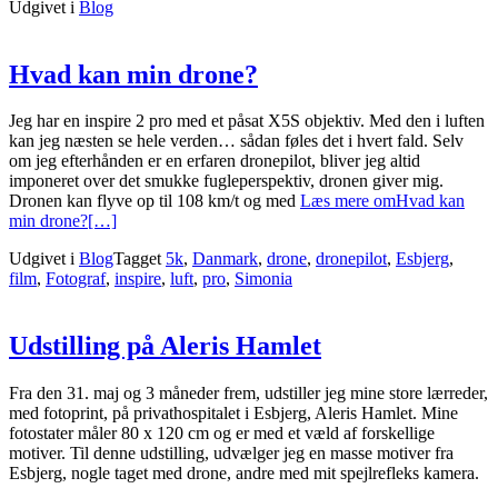
Udgivet i
Blog
Hvad kan min drone?
Jeg har en inspire 2 pro med et påsat X5S objektiv. Med den i luften
kan jeg næsten se hele verden… sådan føles det i hvert fald. Selv
om jeg efterhånden er en erfaren dronepilot, bliver jeg altid
imponeret over det smukke fugleperspektiv, dronen giver mig.
Dronen kan flyve op til 108 km/t og med
Læs mere omHvad kan
min drone?
[…]
Udgivet i
Blog
Tagget
5k
,
Danmark
,
drone
,
dronepilot
,
Esbjerg
,
film
,
Fotograf
,
inspire
,
luft
,
pro
,
Simonia
Udstilling på Aleris Hamlet
Fra den 31. maj og 3 måneder frem, udstiller jeg mine store lærreder,
med fotoprint, på privathospitalet i Esbjerg, Aleris Hamlet. Mine
fotostater måler 80 x 120 cm og er med et væld af forskellige
motiver. Til denne udstilling, udvælger jeg en masse motiver fra
Esbjerg, nogle taget med drone, andre med mit spejlrefleks kamera.